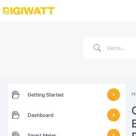
H
Getting Started
3
Dashboard
4
Smart Meter
4