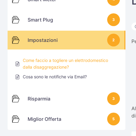
Smart Plug
3
Impostazioni
2
P
Come faccio a togliere un elettrodomestico
dalla disaggregazione?
Cosa sono le notifiche via Email?
Risparmia
3
A
d
Miglior Offerta
5