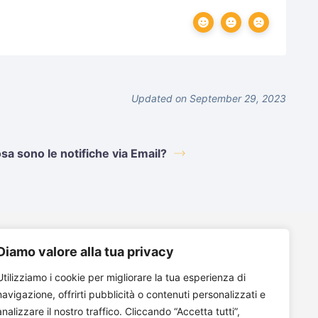
Updated on September 29, 2023
sa sono le notifiche via Email?
Diamo valore alla tua privacy
©2026, Veos AI
Utilizziamo i cookie per migliorare la tua esperienza di
a: info (at) digiwatt.energy
navigazione, offrirti pubblicità o contenuti personalizzati e
analizzare il nostro traffico. Cliccando “Accetta tutti”,