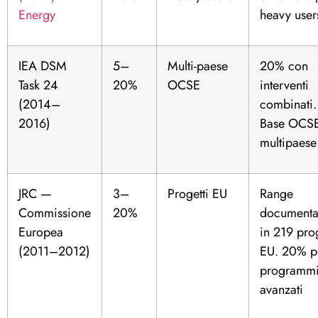
Energy
heavy user
IEA DSM
5–
Multi-paese
20% con
Task 24
20%
OCSE
interventi
(2014–
combinati.
2016)
Base OCS
multipaese
JRC —
3–
Progetti EU
Range
Commissione
20%
documenta
Europea
in 219 prog
(2011–2012)
EU. 20% p
programm
avanzati