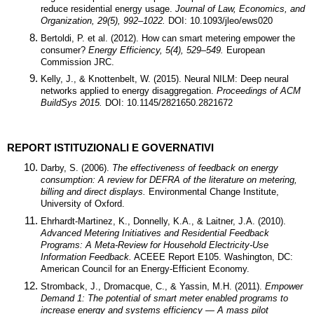
reduce residential energy usage. 
Journal of Law, Economics, and 
Organization, 29(5), 992–1022.
 DOI: 10.1093/jleo/ews020
Bertoldi, P. et al. (2012). How can smart metering empower the 
consumer? 
Energy Efficiency, 5(4), 529–549.
 European 
Commission JRC.
Kelly, J., & Knottenbelt, W. (2015). Neural NILM: Deep neural 
networks applied to energy disaggregation. 
Proceedings of ACM 
BuildSys 2015.
 DOI: 10.1145/2821650.2821672
REPORT ISTITUZIONALI E GOVERNATIVI
Darby, S. (2006). 
The effectiveness of feedback on energy 
consumption: A review for DEFRA of the literature on metering, 
billing and direct displays.
 Environmental Change Institute, 
University of Oxford.
Ehrhardt-Martinez, K., Donnelly, K.A., & Laitner, J.A. (2010). 
Advanced Metering Initiatives and Residential Feedback 
Programs: A Meta-Review for Household Electricity-Use 
Information Feedback.
 ACEEE Report E105. Washington, DC: 
American Council for an Energy-Efficient Economy.
Stromback, J., Dromacque, C., & Yassin, M.H. (2011). 
Empower 
Demand 1: The potential of smart meter enabled programs to 
increase energy and systems efficiency — A mass pilot 