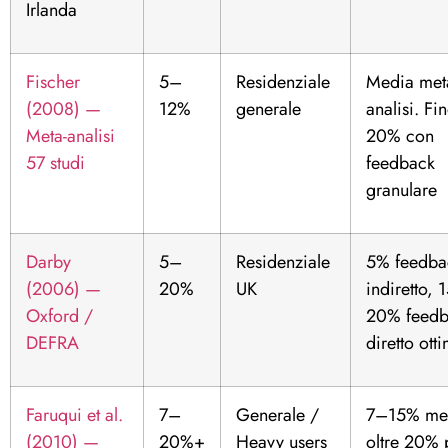
Irlanda
Fischer
5–
Residenziale
Media met
(2008) —
12%
generale
analisi. Fin
Meta-analisi
20% con
57 studi
feedback
granulare
Darby
5–
Residenziale
5% feedba
(2006) —
20%
UK
indiretto, 
Oxford /
20% feedb
DEFRA
diretto ott
Faruqui et al.
7–
Generale /
7–15% me
(2010) —
20%+
Heavy users
oltre 20% 