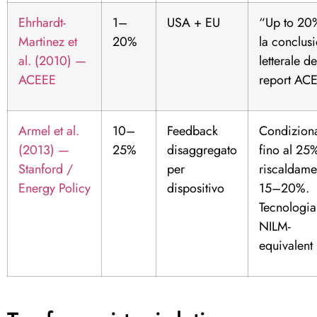
Ehrhardt-
1–
USA + EU
“Up to 20
Martinez et
20%
la conclus
al. (2010) —
letterale de
ACEEE
report AC
Armel et al.
10–
Feedback
Condiziona
(2013) —
25%
disaggregato
fino al 25
Stanford /
per
riscaldame
Energy Policy
dispositivo
15–20%.
Tecnologia
NILM-
equivalent