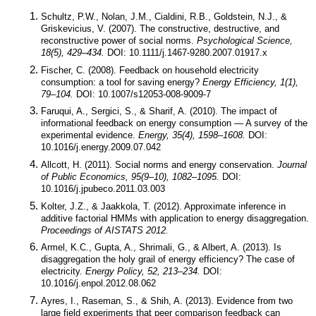
Schultz, P.W., Nolan, J.M., Cialdini, R.B., Goldstein, N.J., & 
Griskevicius, V. (2007). The constructive, destructive, and 
reconstructive power of social norms. 
Psychological Science, 
18(5), 429–434.
 DOI: 10.1111/j.1467-9280.2007.01917.x
Fischer, C. (2008). Feedback on household electricity 
consumption: a tool for saving energy? 
Energy Efficiency, 1(1), 
79–104.
 DOI: 10.1007/s12053-008-9009-7
Faruqui, A., Sergici, S., & Sharif, A. (2010). The impact of 
informational feedback on energy consumption — A survey of the 
experimental evidence. 
Energy, 35(4), 1598–1608.
 DOI: 
10.1016/j.energy.2009.07.042
Allcott, H. (2011). Social norms and energy conservation. 
Journal 
of Public Economics, 95(9–10), 1082–1095.
 DOI: 
10.1016/j.jpubeco.2011.03.003
Kolter, J.Z., & Jaakkola, T. (2012). Approximate inference in 
additive factorial HMMs with application to energy disaggregation. 
Proceedings of AISTATS 2012.
Armel, K.C., Gupta, A., Shrimali, G., & Albert, A. (2013). Is 
disaggregation the holy grail of energy efficiency? The case of 
electricity. 
Energy Policy, 52, 213–234.
 DOI: 
10.1016/j.enpol.2012.08.062
Ayres, I., Raseman, S., & Shih, A. (2013). Evidence from two 
large field experiments that peer comparison feedback can 