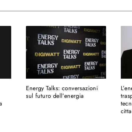
Energy Talks: conversazioni
L’en
sul futuro dell’energia
tras
a
tecn
citt