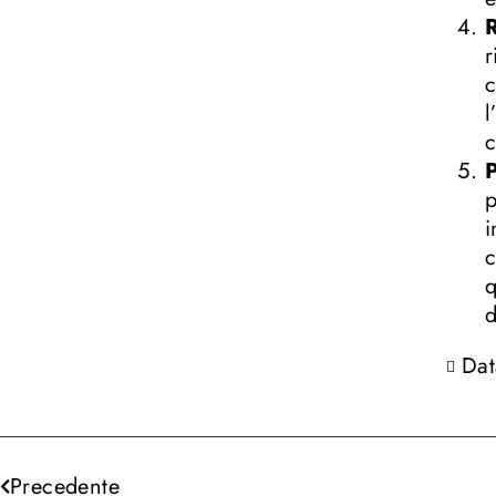
R
r
c
l
c
P
p
i
c
q
d
Dat
Precedente