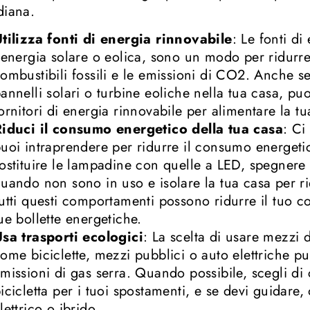
diana.
tilizza fonti di energia rinnovabile
: Le fonti d
’energia solare o eolica, sono un modo per ridurr
ombustibili fossili e le emissioni di CO2. Anche se
annelli solari o turbine eoliche nella tua casa, p
ornitori di energia rinnovabile per alimentare la tu
iduci il consumo energetico della tua casa
: Ci
uoi intraprendere per ridurre il consumo energeti
ostituire le lampadine con quelle a LED, spegnere 
uando non sono in uso e isolare la tua casa per rid
utti questi comportamenti possono ridurre il tuo 
ue bollette energetiche.
sa trasporti ecologici
: La scelta di usare mezzi d
ome biciclette, mezzi pubblici o auto elettriche pu
missioni di gas serra. Quando possibile, scegli d
icicletta per i tuoi spostamenti, e se devi guidare,
lettrico o ibrido.