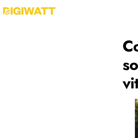
C
so
vi