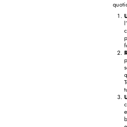
quoti
U
l
c
p
f
R
p
s
q
T
t
U
c
e
b
e