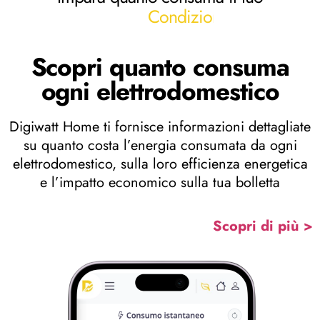
C
o
n
d
i
z
i
o
n
a
t
o
r
e
Scopri quanto consuma
ogni elettrodomestico
Digiwatt Home ti fornisce informazioni dettagliate
su quanto costa l’energia consumata da ogni
elettrodomestico, sulla loro efficienza energetica
e l’impatto economico sulla tua bolletta
Scopri di più >