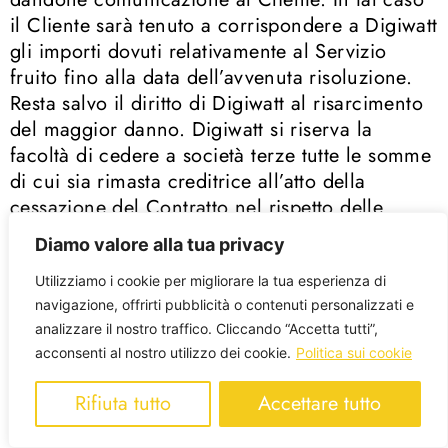
il Cliente sarà tenuto a corrispondere a Digiwatt
gli importi dovuti relativamente al Servizio
fruito fino alla data dell’avvenuta risoluzione.
Resta salvo il diritto di Digiwatt al risarcimento
del maggior danno. Digiwatt si riserva la
facoltà di cedere a società terze tutte le somme
di cui sia rimasta creditrice all’atto della
cessazione del Contratto nel rispetto delle
disposizioni di cui all’articolo 1264 c.c..
Diamo valore alla tua privacy
Articolo 20 – Reclami
Utilizziamo i cookie per migliorare la tua esperienza di
1. In caso di frode denunciata che abbia come
navigazione, offrirti pubblicità o contenuti personalizzati e
oggetto l’uso indebito da parte di terzi soggetti
analizzare il nostro traffico. Cliccando “Accetta tutti”,
del collegamento di rete effettuato al di fuori
acconsenti al nostro utilizzo dei cookie.
Politica sui cookie
dei locali nei quali è posto il terminale del
Rifiuta tutto
Accettare tutto
Cliente, i pagamenti relativi all’asserito traffico
fraudolento oggetto di denuncia rimangono