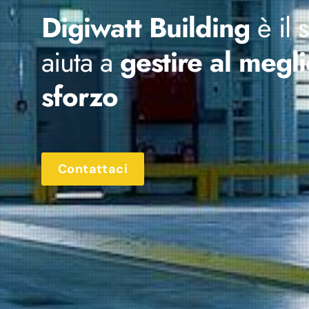
Digiwatt Building
è il 
aiuta a
gestire
al megl
sforzo
Contattaci