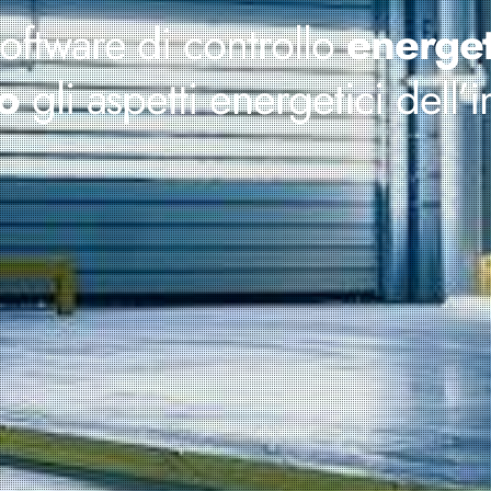
software di controllo
energet
io
gli aspetti energetici dell