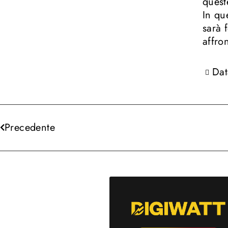
quest
In qu
sarà 
affron
Dat
Precedente