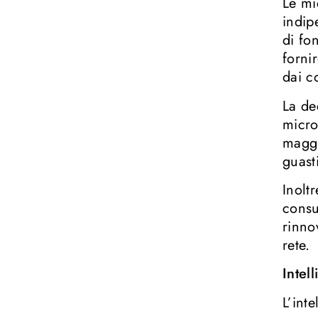
Le mi
indip
di fo
forni
dai co
La de
micro
maggi
guast
Inolt
consu
rinno
rete.
Intel
L’int