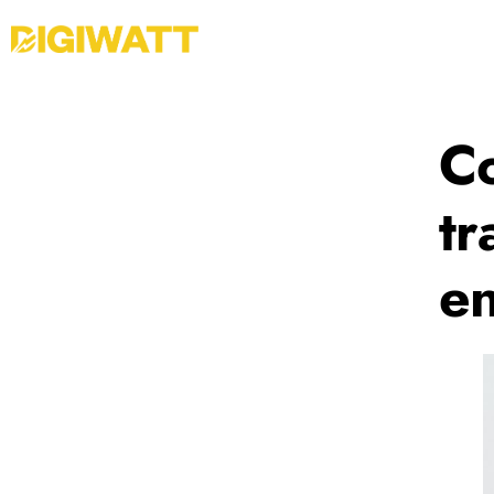
Co
tr
en