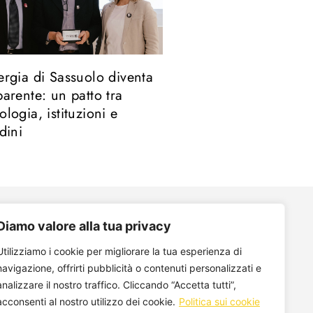
ergia di Sassuolo diventa
parente: un patto tra
ologia, istituzioni e
adini
Diamo valore alla tua privacy
©2026, Veos AI
Utilizziamo i cookie per migliorare la tua esperienza di
a: info (at) digiwatt.energy
navigazione, offrirti pubblicità o contenuti personalizzati e
analizzare il nostro traffico. Cliccando “Accetta tutti”,
 Piave 21, 20129 Milano Italy
acconsenti al nostro utilizzo dei cookie.
Politica sui cookie
VAT 09389590960