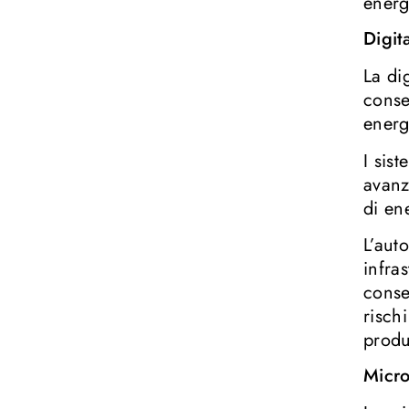
energ
Digit
La di
conse
energ
I sis
avanz
di en
L’aut
infra
conse
risch
produ
Micro