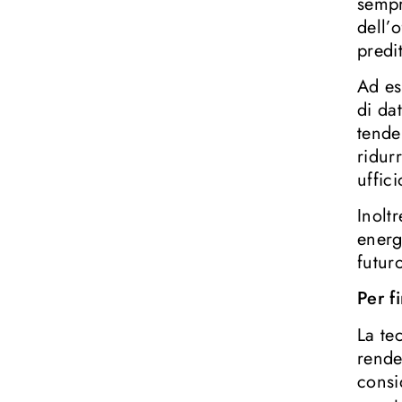
sempr
dell’
predit
Ad es
di da
tende
ridur
uffic
Inolt
energ
futur
Per f
La te
rende
consi