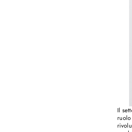
Il se
ruolo
rivol