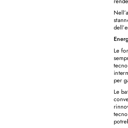
rende
Nell’
stann
dell’
Energ
Le fo
sempr
tecno
inter
per g
Le ba
conve
rinno
tecno
potreb