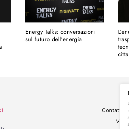
Energy Talks: conversazioni
L’en
sul futuro dell’energia
tras
a
tecn
citt
ci
Contattaci 
Viale
ti