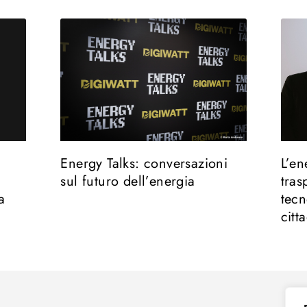
Energy Talks: conversazioni
L’en
sul futuro dell’energia
tras
a
tecn
citt