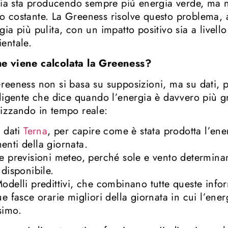
alia sta producendo sempre più energia verde, ma n
 costante. La Greeness risolve questo problema,
gia più pulita, con un impatto positivo sia a livell
entale.
e viene calcolata la Greeness?
reeness non si basa su supposizioni, ma su dati, p
lligente che dice quando l’energia è davvero più 
izzando in tempo reale:
 dati
Terna
, per capire come è stata prodotta l’ener
nti della giornata.
e previsioni meteo, perché sole e vento determin
 disponibile.
odelli predittivi, che combinano tutte queste info
ue fasce orarie migliori della giornata in cui l’ener
simo.