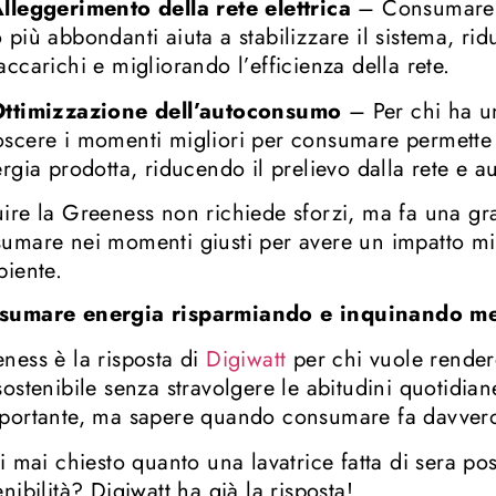
lleggerimento della rete elettrica
– Consumare q
 più abbondanti aiuta a stabilizzare il sistema, rid
accarichi e migliorando l’efficienza della rete.
ttimizzazione dell’autoconsumo
– Per chi ha un
scere i momenti migliori per consumare permette 
ergia prodotta, riducendo il prelievo dalla rete e 
ire la Greeness non richiede sforzi, ma fa una gr
umare nei momenti giusti per avere un impatto mino
biente.
sumare energia risparmiando e inquinando m
ness è la risposta di
Digiwatt
per chi vuole render
sostenibile senza stravolgere le abitudini quotidia
portante, ma sapere quando consumare fa davvero 
ei mai chiesto quanto una lavatrice fatta di sera pos
enibilità? Digiwatt ha già la risposta!