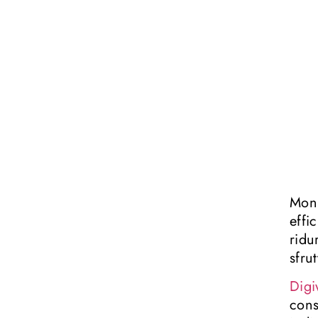
Moni
effi
ridu
sfru
Digi
cons