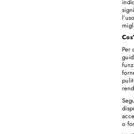
indi
sign
l’us
migl
Cos
Per 
guid
funz
forn
puli
rend
Segu
disp
acce
o fo