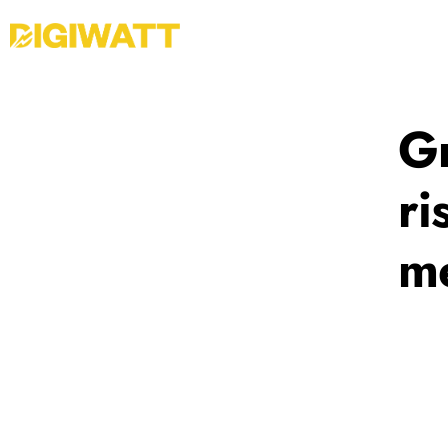
Gr
ri
m