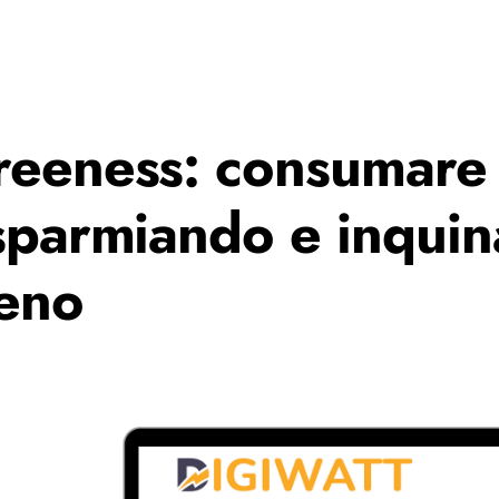
eeness: consumare
sparmiando e inqui
eno