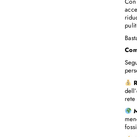
Con 
acce
ridu
pulit
Bast
Com
Segu
pers
R
dell
rete
M
meno
foss