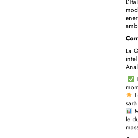
L’It
modo
ener
ambi
Com
La G
inte
Anal
I
mome
L
sarà
M
le d
mas