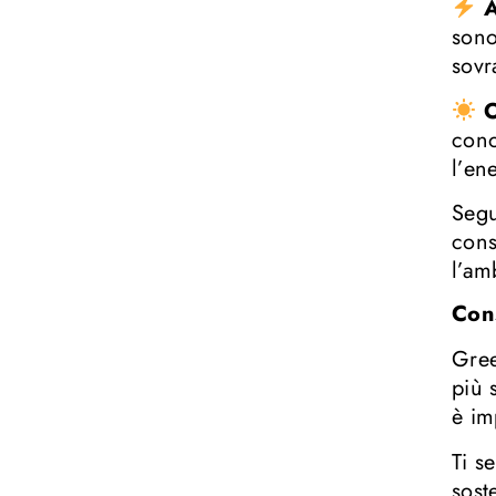
A
sono
sovr
O
cono
l’en
Segu
cons
l’am
Con
Gree
più 
è im
Ti s
sost